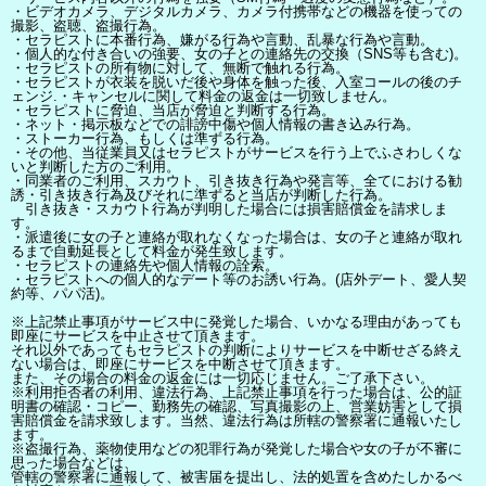
・ビデオカメラ、デジタルカメラ、カメラ付携帯などの機器を使っての
撮影、盗聴、盗撮行為。
・セラピストに本番行為、嫌がる行為や言動、乱暴な行為や言動。
・個人的な付き合いの強要、女の子との連絡先の交換（SNS等も含む)。
・セラピストの所有物に対して、無断で触れる行為。
・セラピストが衣装を脱いだ後や身体を触った後、入室コールの後のチ
ェンジ.・キャンセルに関して料金の返金は一切致しません。
・セラピストに脅迫、当店が脅迫と判断する行為。
・ネット・掲示板などでの誹謗中傷や個人情報の書き込み行為。
・ストーカー行為、もしくは準ずる行為。
・その他、当従業員又はセラピストがサービスを行う上でふさわしくな
いと判断した方のご利用。
・同業者のご利用、スカウト、引き抜き行為や発言等、全てにおける勧
誘・引き抜き行為及びそれに準ずると当店が判断した行為。
引き抜き・スカウト行為が判明した場合には損害賠償金を請求しま
す。
・派遣後に女の子と連絡が取れなくなった場合は、女の子と連絡が取れ
るまで自動延長として料金が発生致します。
・セラピストの連絡先や個人情報の詮索。
・セラピストへの個人的なデート等のお誘い行為。(店外デート、愛人契
約等、パパ活)。
※上記禁止事項がサービス中に発覚した場合、いかなる理由があっても
即座にサービスを中止させて頂きます。
それ以外であってもセラピストの判断によりサービスを中断せざる終え
ない場合は、即座にサービスを中断させて頂きます。
また、その場合の料金の返金には一切応じません。ご了承下さい。
※利用拒否者の利用、違法行為、上記禁止事項を行った場合は、公的証
明書の確認・コピー、勤務先の確認、写真撮影の上、営業妨害として損
害賠償金を請求致します。当然、違法行為は所轄の警察署に通報いたし
ます。
※盗撮行為、薬物使用などの犯罪行為が発覚した場合や女の子が不審に
思った場合などは、
管轄の警察署に通報して、被害届を提出し、法的処置を含めたしかるべ