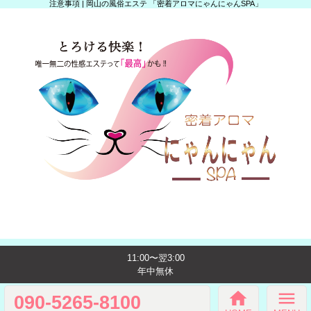
注意事項 | 岡山の風俗エステ 「密着アロマにゃんにゃんSPA」
11:00〜翌3:00
年中無休
home
menu
090-5265-8100