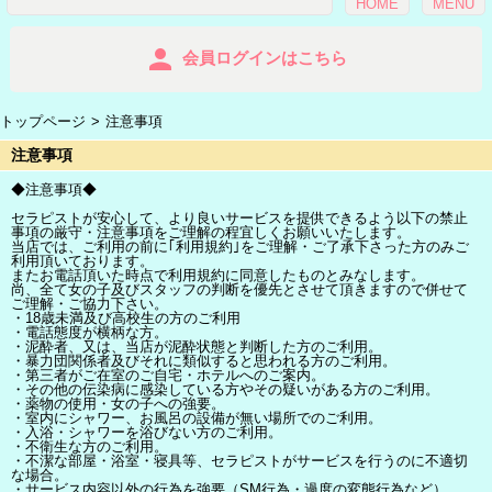
HOME
MENU
person
会員ログインはこちら
トップページ
注意事項
注意事項
◆注意事項◆
セラピストが安心して、より良いサービスを提供できるよう以下の禁止
事項の厳守・注意事項をご理解の程宜しくお願いいたします。
当店では、ご利用の前に｢利用規約｣をご理解・ご了承下さった方のみご
利用頂いております。
またお電話頂いた時点で利用規約に同意したものとみなします。
尚、全て女の子及びスタッフの判断を優先とさせて頂きますので併せて
ご理解・ご協力下さい。
・18歳未満及び高校生の方のご利用
・電話態度が横柄な方。
・泥酔者、又は、当店が泥酔状態と判断した方のご利用。
・暴力団関係者及びそれに類似すると思われる方のご利用。
・第三者がご在室のご自宅・ホテルへのご案内。
・その他の伝染病に感染している方やその疑いがある方のご利用。
・薬物の使用・女の子への強要。
・室内にシャワー、お風呂の設備が無い場所でのご利用。
・入浴・シャワーを浴びない方のご利用。
・不衛生な方のご利用。
・不潔な部屋・浴室・寝具等、セラピストがサービスを行うのに不適切
な場合。
・サービス内容以外の行為を強要（SM行為・過度の変態行為など）。