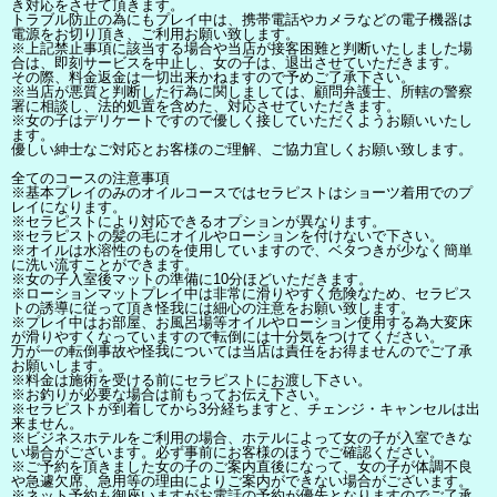
き対応をさせて頂きます。
トラブル防止の為にもプレイ中は、携帯電話やカメラなどの電子機器は
電源をお切り頂き、ご利用お願い致します。
※上記禁止事項に該当する場合や当店が接客困難と判断いたしました場
合は、即刻サービスを中止し、女の子は、退出させていただきます。
その際、料金返金は一切出来かねますので予めご了承下さい。
※当店が悪質と判断した行為に関しましては、顧問弁護士、所轄の警察
署に相談し、法的処置を含めた、対応させていただきます。
※女の子はデリケートですので優しく接していただくようお願いいたし
ます。
優しい紳士なご対応とお客様のご理解、ご協力宜しくお願い致します。
全てのコースの注意事項
※基本プレイのみのオイルコースではセラピストはショーツ着用でのプ
レイになります。
※セラピストにより対応できるオプションが異なります。
※セラピストの髪の毛にオイルやローションを付けないで下さい。
※オイルは水溶性のものを使用していますので、ベタつきが少なく簡単
に洗い流すことができます。
※女の子入室後マットの準備に10分ほどいただきます。
※ローションマットプレイ中は非常に滑りやすく危険なため、セラピス
トの誘導に従って頂き怪我には細心の注意をお願い致します。
※プレイ中はお部屋、お風呂場等オイルやローション使用する為大変床
が滑りやすくなっていますので転倒には十分気をつけてください。
万が一の転倒事故や怪我については当店は責任をお得ませんのでご了承
お願いします。
※料金は施術を受ける前にセラピストにお渡し下さい。
※お釣りが必要な場合は前もってお伝え下さい。
※セラピストが到着してから3分経ちますと、チェンジ・キャンセルは出
来ません。
※ビジネスホテルをご利用の場合、ホテルによって女の子が入室できな
い場合がございます。必ず事前にお客様のほうでご確認ください。
※ご予約を頂きました女の子のご案内直後になって、女の子が体調不良
や急遽欠席、急用等の理由によりご案内ができない場合がございます。
※ネット予約も御座いますがお電話の予約が優先となりますのでご了承