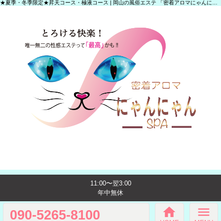
★夏季・冬季限定★昇天コース・極液コース | 岡山の風俗エステ 「密着アロマにゃんにゃんSPA」
11:00〜翌3:00
年中無休
home
menu
090-5265-8100