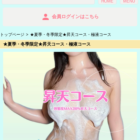
HOME
MENU
person
会員ログインはこちら
トップページ
★夏季・冬季限定★昇天コース・極液コース
★夏季・冬季限定★昇天コース・極液コース