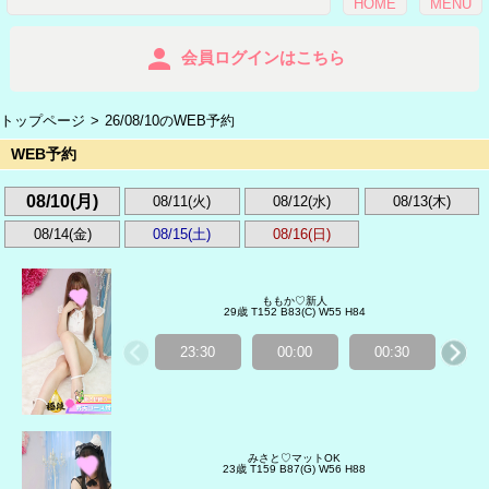
HOME
MENU
person
会員ログインはこちら
トップページ
26/08/10のWEB予約
WEB予約
08/10(月)
08/11(火)
08/12(水)
08/13(木)
08/14(金)
08/15(土)
08/16(日)
ももか♡新人
29歳 T152 B83(C) W55 H84
23:30
00:00
00:30
01
みさと♡マットOK
23歳 T159 B87(G) W56 H88