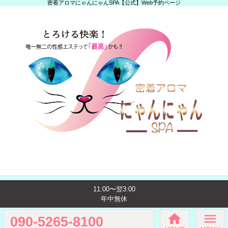
密着アロマにゃんにゃんSPA【公式】Web予約ページ
11:00〜翌3:00
年中無休
home
menu
090-5265-8100