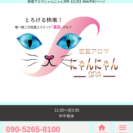
密着アロマにゃんにゃんSPA【公式】Web予約ページ
11:00〜翌3:00
年中無休
home
menu
090-5265-8100