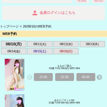
HOME
MENU
person
会員ログインはこちら
トップページ
26/08/10のWEB予約
WEB予約
08/10(月)
08/11(火)
08/12(水)
08/13(木)
08/14(金)
08/15(土)
08/16(日)
ももか♡新人
29歳 T152 B83(C) W55 H84
23:00
23:30
00:00
00
みさと♡マットOK
23歳 T159 B87(G) W56 H88