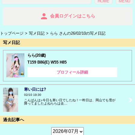
HOME
MENU
person
会員ログインはこちら
トップページ
写メ日記
らら さんの26/02/10の写メ日記
写メ日記
らら(20歳)
T159 B86(E) W55 H85
プロフィール詳細
寒い日には?
02/10 19:30
こんばんは♪今日も寒い日でしたね！一昨日は、岡山でも雪が
降ってましたよねららは去…
過去記事へ