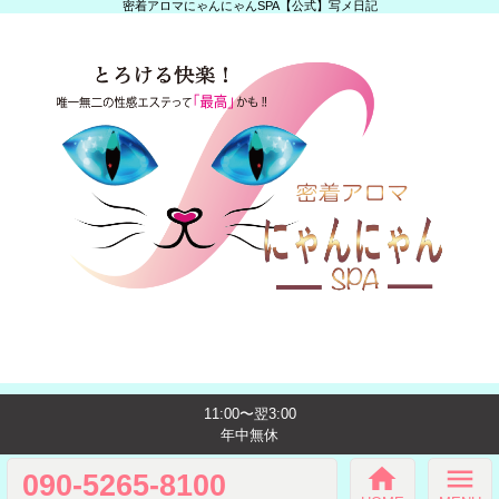
密着アロマにゃんにゃんSPA【公式】写メ日記
11:00〜翌3:00
年中無休
home
menu
090-5265-8100