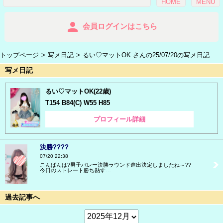
HOME
MENU
person
会員ログインはこちら
トップページ
写メ日記
るい♡マットOK さんの25/07/20の写メ日記
写メ日記
るい♡マットOK(22歳)
T154 B84(C) W55 H85
プロフィール詳細
決勝????
07/20 22:38
こんばんは?男子バレー決勝ラウンド進出決定しましたね～??
今日のストレート勝ち熱す…
過去記事へ