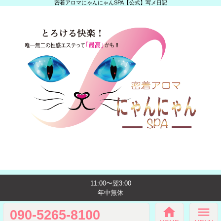
密着アロマにゃんにゃんSPA【公式】写メ日記
11:00〜翌3:00
年中無休
home
menu
090-5265-8100