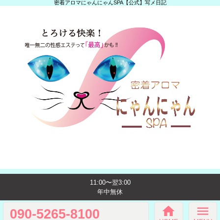
密着アロマにゃんにゃんSPA【公式】写メ日記
11:00〜翌3:00
年中無休
home
menu
090-5265-8100