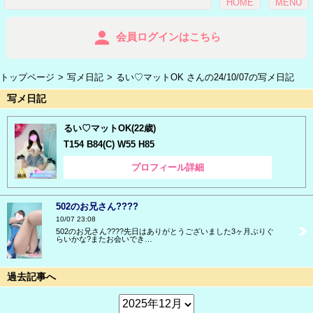
HOME
MENU
person
会員ログインはこちら
トップページ
写メ日記
るい♡マットOK さんの24/10/07の写メ日記
写メ日記
るい♡マットOK(22歳)
T154 B84(C) W55 H85
プロフィール詳細
502のお兄さん????
10/07 23:08
502のお兄さん????先日はありがとうございました3ヶ月ぶりぐ
らいかな?またお会いでき…
過去記事へ